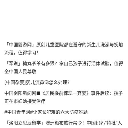
「中国婴游网」原创儿童医院都在遵守的新生儿洗澡与抚触
流程，值得学习！
「军说」糖丸爷爷有多狠？拿自己孩子进行活体试验，值得
全中国人民尊敬
[中国孕婴]婴儿流鼻涕怎么处理？
中国衡阳新闻网■《居民楼前惊现一弃婴》事件后续：孩子
正在市妇幼接受治疗
#中国青年网#让家长犯难的六大防疫难题
「洛阳立思辰留学」澳洲颁布旅行禁令！中国妈妈“特批”入