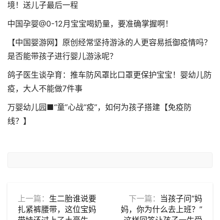
境！送儿子最后一程
中国孕婴@0-12月宝宝喝奶量，要准确掌握啊！
【中国婴游网】原创经常坚持游泳的人更容易抵御疫情吗？
是否能带孩子进行婴儿游泳呢？
鸽子医生谈孕育：推车防风罩比口罩更保护宝宝！婴幼儿防
疫，大人不能做7件事
万婴幼儿园■“童”心战“疫”，如何为孩子搭建【免疫防
线？】
上一篇：
生二胎谁说要
下一篇：
当孩子问“妈
扎紧裤腰带，这位宝妈
妈，你为什么去上班？”
带娃还过上了土豪生
这样回答让孩子一生受