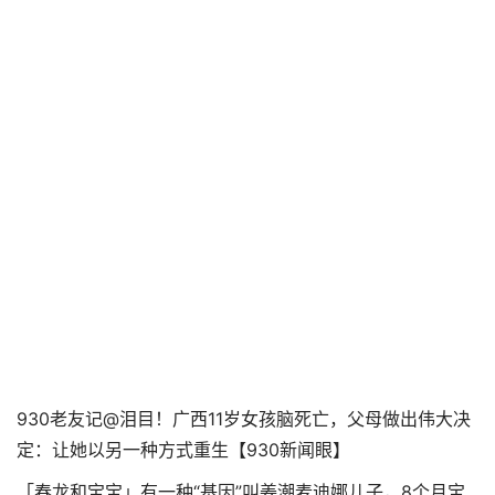
930老友记@泪目！广西11岁女孩脑死亡，父母做出伟大决
定：让她以另一种方式重生【930新闻眼】
「春龙和宝宝」有一种“基因”叫姜潮麦迪娜儿子，8个月宝