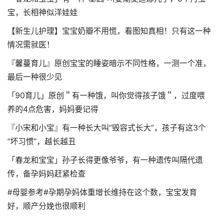
宝，长相神似洋娃娃
【新生儿护理】宝宝奶瓣不用慌，看图知真相！只有这一种
情况需就医！
『馨蔓育儿』原创宝宝的睡姿暗示不同性格，一测一个准，
最后一种很少见
「90育儿」原创＂有一种饿，叫你觉得孩子饿＂，过度喂
养的4点危害，妈妈要记得
『小宋和小宝』有一种长大叫“毁容式长大”，孩子有这3个
“坏习惯”，越长越丑
「春龙和宝宝」孙子长得更像爷爷，有一种遗传叫隔代遗
传，备孕妈妈赶紧检查
#母婴参考#孕期孕妈体重增长维持在这个数，宝宝发育
好，顺产分娩也很顺利