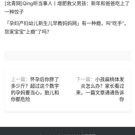
[北青网]Qing听当事人丨增肥救父男孩：新年和爸爸吃上了
一种饺子
「孕妇产妇幼儿新生儿早教妈妈网」有一种瘾，叫“吃手”，
您家宝宝“上瘾”了吗？
上一篇：
怀孕后你胖了
下一篇：
小孩扁桃体发
多少斤？超过这个数字
炎怎么办？家长看过
的孕妈要当心，胎儿和
来，一篇文章通通告诉
你都危险
你