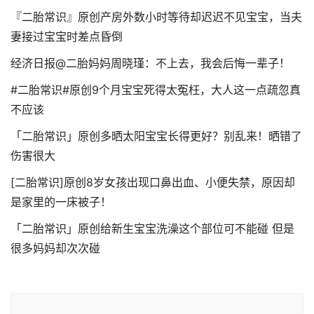
『二胎常识』原创产房外数小时等待却迟迟不见宝宝，当夫
妻接过宝宝时差点昏倒
经济日报@二胎妈妈周晓瑾：不上去，我会后悔一辈子！
#二胎常识#原创9个月宝宝死得太冤枉，大人这一点疏忽真
不应该
「二胎常识」原创多晒太阳宝宝长得更好？别乱来！晒错了
伤害很大
[二胎常识]原创8岁女孩出现口鼻出血、小便失禁，原因却
是家里的一床被子！
「二胎常识」原创给新生宝宝洗澡这个部位可不能碰 但是
很多妈妈却次次碰