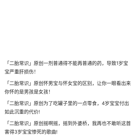
「二胎常识」原创一剂普通得不能再普通的药，导致1岁宝
宝严重肝损伤！
「二胎常识」原创怀男宝与怀女宝的区别，让你一眼看出来
你怀的是男孩是女孩！
「二胎常识」原创为了吃罐子里的一点零食，4岁宝宝付出
如此沉重的代价!
「二胎常识」原创摇啊摇，摇到外婆桥，我再也不敢听这首
害得3岁宝宝惨死的歌曲!