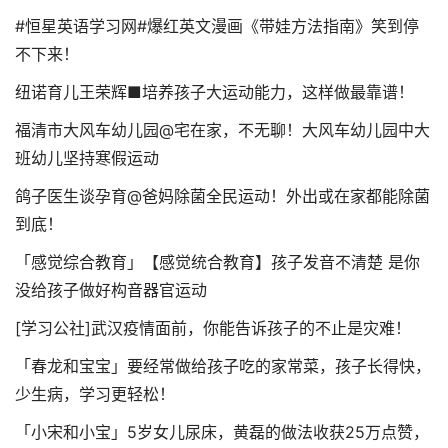
#恒星英语学习网#爆红英文漫画《带娃方法指南》笑到停
不下来！
纽诺育儿王荣辉■培养孩子大运动能力，这样做最靠谱！
福清市大风车幼儿园@宅在家，不无聊！大风车幼儿园中大
班幼儿坚持寒假运动
鸽子医生谈孕育@爸妈除菌全民运动！外出或在家都能除菌
到底！
「感觉综合教育」【感觉统合教育】孩子发音不清楚 是你
没给孩子做好构音器官运动
[学习公社]武汉疫情面前，你能告诉孩子的不止是灾难！
「春龙和宝宝」要经常做给孩子吃的家常菜，孩子长得快，
少生病，学习更轻松！
「小宋和小宝」5岁女儿尿床，黄磊的做法收获25万点赞，