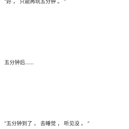
“好 ， 只能再玩五分钟 。 ”                                

五分钟后......                                

“五分钟到了 ， 去睡觉 ， 听见没 。 ”                                
