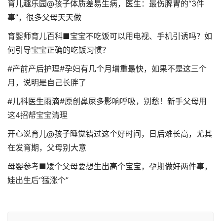
育儿趣乐园@孩子体质差易生病，医生：最伤脾胃的“3件
事”，很多父母天天做
育婴师育儿百科■宝宝不吃饭可以用电视、手机引诱吗？如
何引导宝宝正确的吃饭习惯？
#产前产后护理#孕妇有几个月增重最快，如果不是这三个
月，说明是自己长胖了
#儿科医生雨滴#原创鼻屎多影响呼吸，别愁！新手父母用
这4招帮宝宝清理
开心说育儿@孩子睡觉错过这个好时间，日后难长高，尤其
在发育期，父母别大意
母婴参考■矮个父母要想生出高个宝宝，孕期做好两件事，
娃出生后“猛涨个”