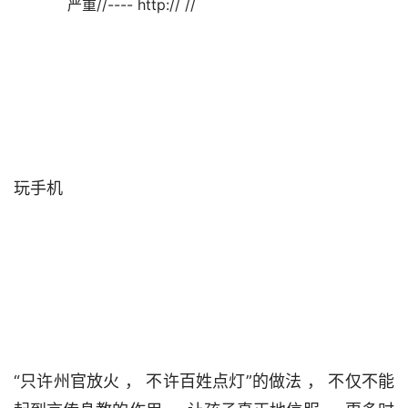
严重//---- http:// //                                

玩手机                                

“只许州官放火 ， 不许百姓点灯”的做法 ， 不仅不能