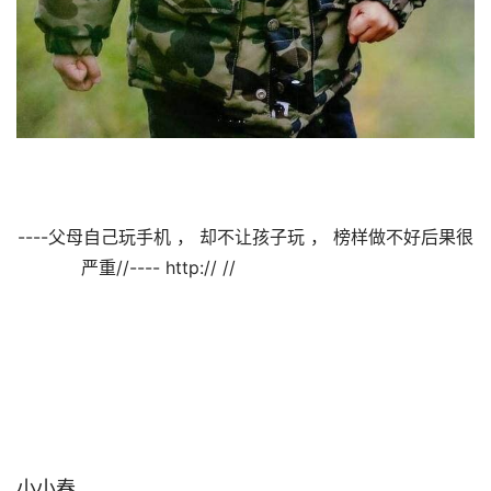
----父母自己玩手机 ， 却不让孩子玩 ， 榜样做不好后果很
严重//---- http:// //                                

小小春                                
