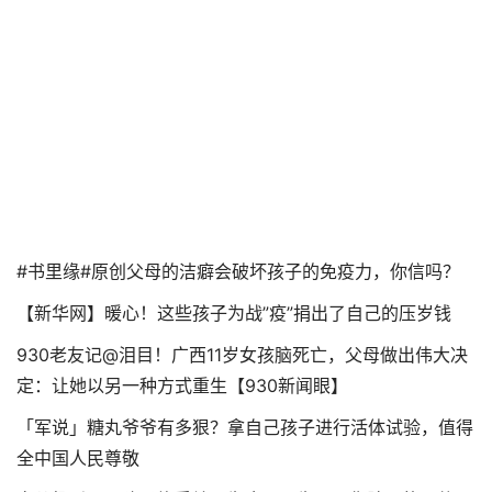
#书里缘#原创父母的洁癖会破坏孩子的免疫力，你信吗？
【新华网】暖心！这些孩子为战”疫”捐出了自己的压岁钱
930老友记@泪目！广西11岁女孩脑死亡，父母做出伟大决
定：让她以另一种方式重生【930新闻眼】
「军说」糖丸爷爷有多狠？拿自己孩子进行活体试验，值得
全中国人民尊敬