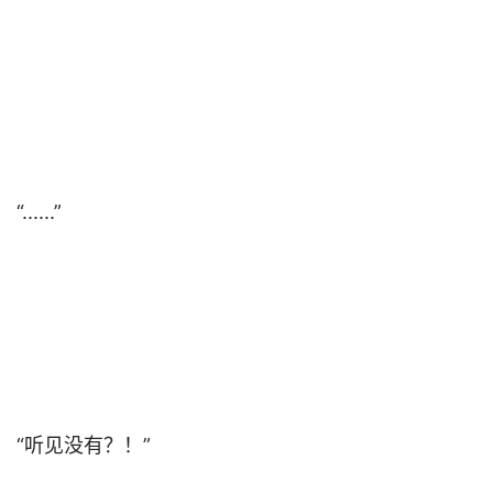
“......”                                

“听见没有？！”                                
