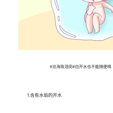
#沧海珠泪闵#白开水也不能随便喝 