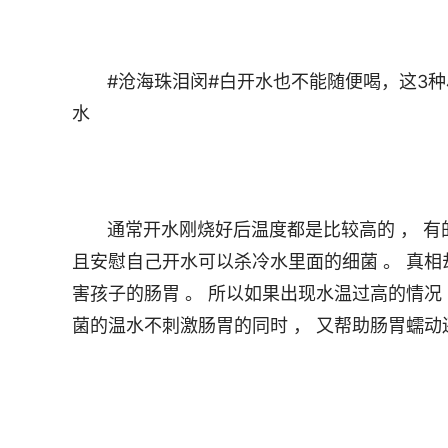
       #沧海珠泪闵#白开水也不能随便喝，这3种尽量不要给宝宝喝，满满的都是细菌。3.开水和生水混合的
       通常开水刚烧好后温度都是比较高的 ， 有的家长便会把开水和没有烧过的冷水混合在一起降温 ， 并
且安慰自己开水可以杀冷水里面的细菌 。 真相
害孩子的肠胃 。 所以如果出现水温过高的情况