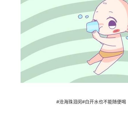
#沧海珠泪闵#白开水也不能随便喝 