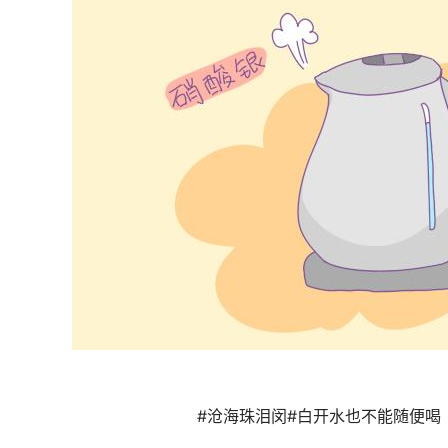
#沧海珠泪闵#白开水也不能随便喝 