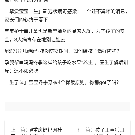
「挚爱宝宝一生」新冠状病毒感染：一个还不算坏的消息，
家长们的心终于落下
宝宝护士■儿童也是新型肺炎的易感人群，为了孩子的安
全，3大病毒存在地别让娃去
#安妈育儿#新型肺炎防疫期间，如何给孩子做好防护？
孕婴帮■妈妈冬季这样给孩子吃水果“养生”，医生了解后训
斥：还不如必吃
「生了么」宝宝冬季穿衣4个保暖原则，你都get了吗？
上一篇：
#重庆妈妈网社
下一篇：
孩子王童乐园