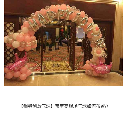
【鲲鹏创意气球】宝宝宴现场气球如何布置//