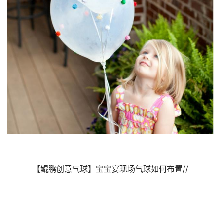
【鲲鹏创意气球】宝宝宴现场气球如何布置//