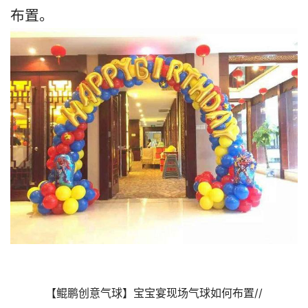
布置。
【鲲鹏创意气球】宝宝宴现场气球如何布置//