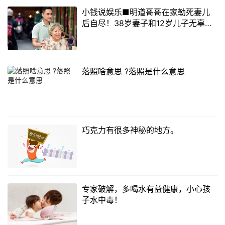
小钱说娱乐■明道哥哥在家勒死妻儿
后自尽！38岁妻子和12岁儿子无辜遇
害！
落照啥意思 ?落照是什么意思
巧克力有很多神秘的地方。
专家破解，多喝水有益健康，小心孩
子水中毒！