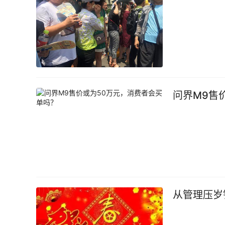
问界M9售
从管理压岁