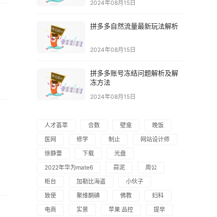
2024年08月15日
拼多多自然流量最新玩法解析
2024年08月15日
拼多多账号冻结问题解析及解
冻方法
2024年08月15日
人才荟萃
合数
壁龛
晚饭
医网
修学
制止
网站设计师
徐静蕾
下载
光盘
2022年华为mate6
蒜泥
周公
柜台
加勒比海盗
小伙子
致使
聚维酮碘
佛教
妇科
电商
实景
苹果 品控
提早