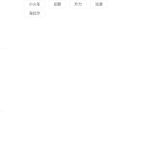
小火车
总额
升力
沽源
海拉尔