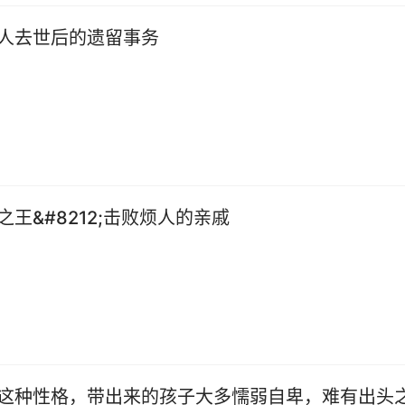
人去世后的遗留事务
王&#8212;击败烦人的亲戚
这种性格，带出来的孩子大多懦弱自卑，难有出头