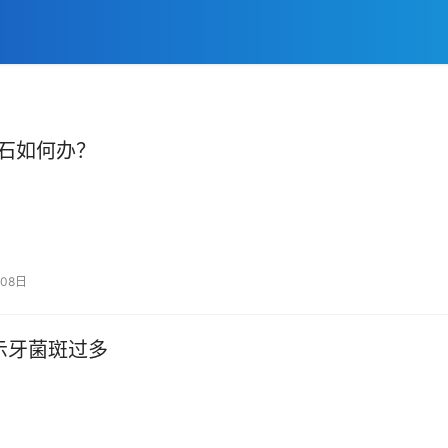
石如何办？
08日
示牙菌斑过多