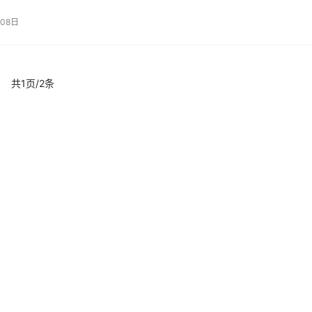
08日
共1页/2条