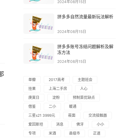
2024年08月15日
拼多多自然流量最新玩法解析
2024年08月15日
拼多多账号冻结问题解析及解
冻方法
2024年08月15日
单瓣
2017高考
主题班会
挂果
上海二手房
人心
庚寅日
淀粉
预制菜优缺点
借鉴
二小
暖通
三星s21 3999元
莜面
交流接触器
爱因斯坦
消息
佛牙
小小
专项
米酒
县级市
正道
，