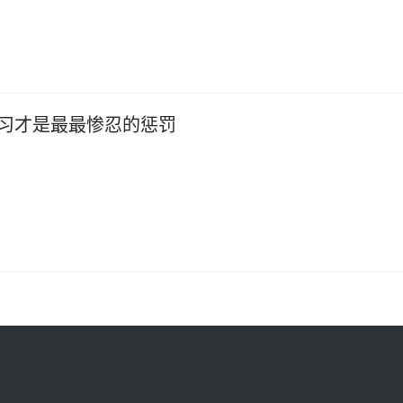
习才是最最惨忍的惩罚