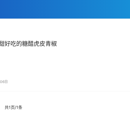
甜好吃的糖醋虎皮青椒
06日
共1页/1条