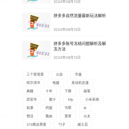
2024年08月15日
拼多多自然流量最新玩法解析
2024年08月15日
拼多多账号冻结问题解析及解
冻方法
2024年08月15日
三个家常菜
公会
华盖
哈尔滨市
电器
发动机怠速
典籍
十年
下葬
画笔
武安市
姜汁
hfp
小米系统
奴隶
同窗
丐帮
tk
想法
路由
萱草
以太
315晚会黑客
勺子
威士忌