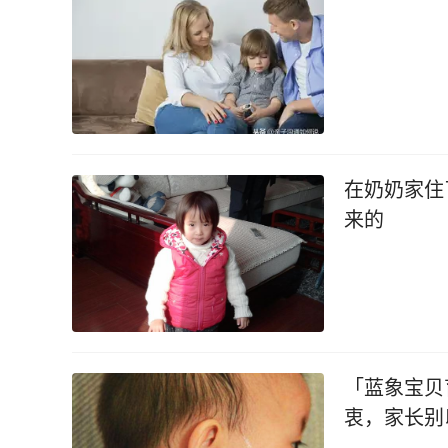
在奶奶家住
来的
「蓝象宝贝
衷，家长别