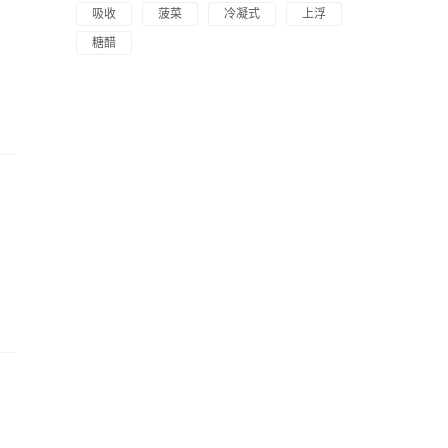
吸收
菠菜
冷凝式
上浮
糖醋
出