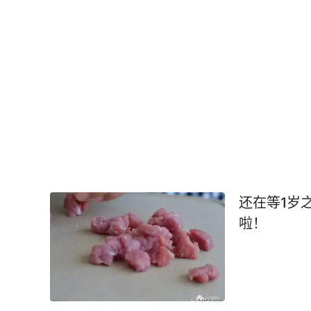
还在等1岁
啦！