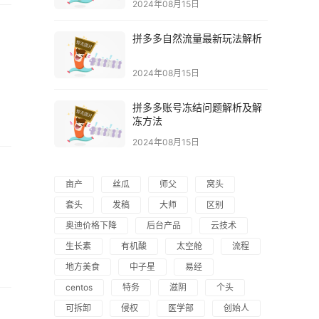
2024年08月15日
拼多多自然流量最新玩法解析
2024年08月15日
拼多多账号冻结问题解析及解
冻方法
2024年08月15日
离
亩产
丝瓜
师父
窝头
套头
发稿
大师
区别
奥迪价格下降
后台产品
云技术
生长素
有机酸
太空舱
流程
地方美食
中子星
易经
centos
特务
滋阴
个头
可拆卸
侵权
医学部
创始人