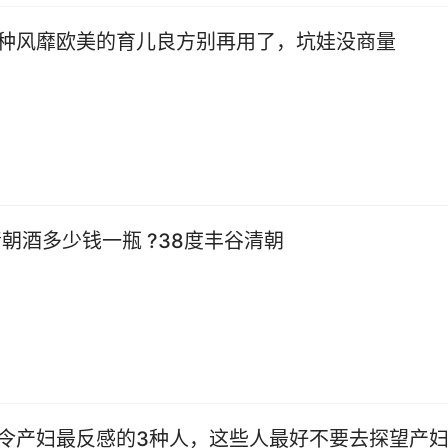
种风靡欧美的育儿良方别再用了，坑娃没商量
清朝酒多少钱一瓶 ?38度丰谷清朝
令产妇最反感的3种人，这些人最好不要去探望产