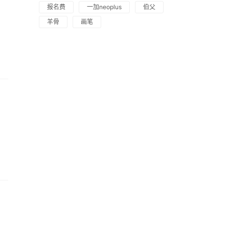
报名费
一加neoplus
伯父
羊骨
画笔