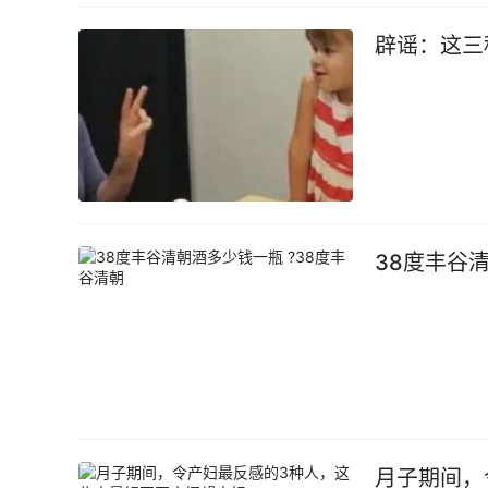
辟谣：这三
38度丰谷
月子期间，