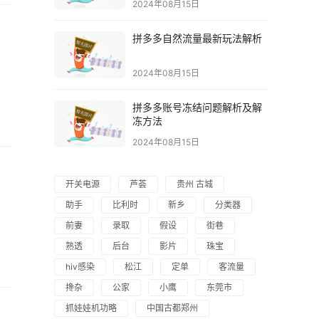
2024年08月15日
拼多多自然流量最新玩法解析
2024年08月15日
拼多多账号冻结问题解析及解
冻方法
2024年08月15日
开关电源
芦荟
贵州 古城
助手
比利时
新乡
分类器
前妻
录取
假设
街巷
熟透
后台
影片
珠宝
hiv感染
松江
定单
客流量
搀杂
公家
小鹰
东莞市
抓娃娃机功略
中国古都郑州
妇