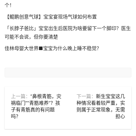
个！
【鲲鹏创意气球】宝宝宴现场气球如何布置
「长脖子爸比」宝宝出生后医院为啥要留下一个脚印？医生
可能不会说，但你要清楚
佳林母婴大世界■宝宝为什么晚上睡不稳觉？
上一篇：
“鼻根青筋，灾
下一篇：
新生宝宝这几
祸临门”“青筋难养”？孩
种情况看着较严重，实
子有青筋真的有问题
则属于正常现象，无需
吗？
担心