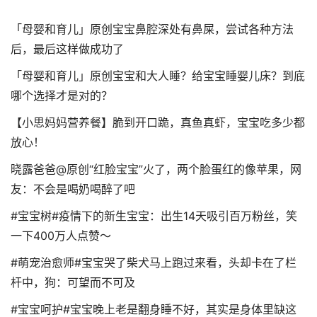
「母婴和育儿」原创宝宝鼻腔深处有鼻屎，尝试各种方法
后，最后这样做成功了
「母婴和育儿」原创宝宝和大人睡？给宝宝睡婴儿床？到底
哪个选择才是对的？
【小思妈妈营养餐】脆到开口跪，真鱼真虾，宝宝吃多少都
放心！
晓露爸爸@原创“红脸宝宝”火了，两个脸蛋红的像苹果，网
友：不会是喝奶喝醉了吧
#宝宝树#疫情下的新生宝宝：出生14天吸引百万粉丝，笑
一下400万人点赞～
#萌宠治愈师#宝宝哭了柴犬马上跑过来看，头却卡在了栏
杆中，狗：可望而不可及
#宝宝呵护#宝宝晚上老是翻身睡不好，其实是身体里缺这