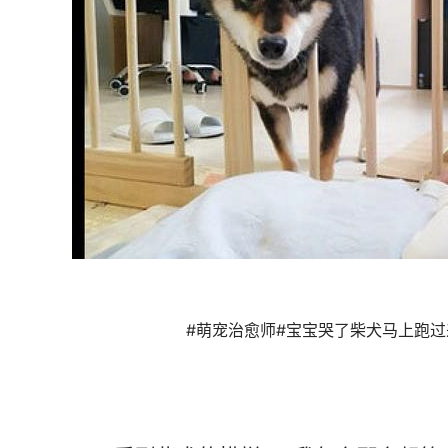
#萌宠治愈师#宝宝哭了柴犬马上跑过来