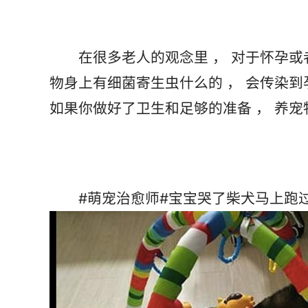
       在很多老人的观念里 ， 对于怀孕或者是有了孩子之后 ， 就不能再养宠物了 ， 认为宠
物身上有细菌寄生虫什么的 ， 会传染到
       #萌宠治愈师#宝宝哭了柴