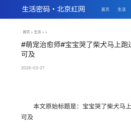
首页
生活
首页
>
生活
> >
#萌宠治愈师#宝宝哭了柴犬马上跑
可及
2026-03-27
       本文原始标题是：宝宝哭了柴犬马上跑过来看 ， 头却卡在了栏杆中 ， 狗：可望而不