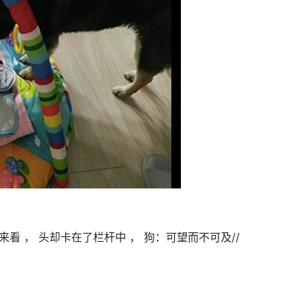
看 ， 头却卡在了栏杆中 ， 狗：可望而不可及//