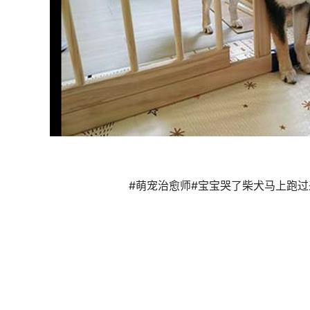
#萌宠治愈师#宝宝哭了柴犬马上跑过来