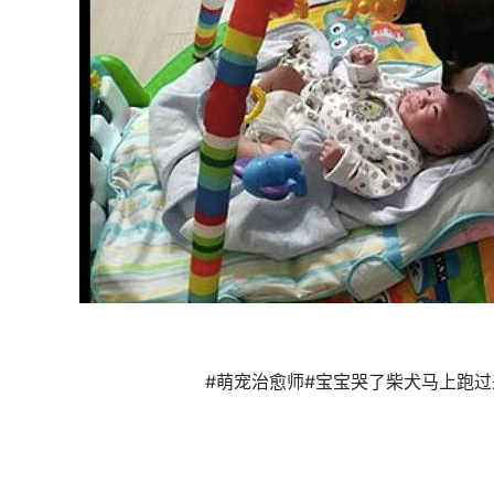
#萌宠治愈师#宝宝哭了柴犬马上跑过来