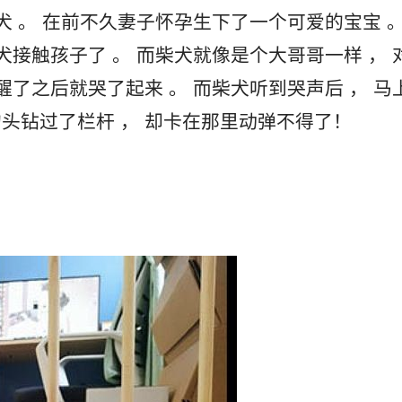
犬接触孩子了 。 而柴犬就像是个大哥哥一样 ， 
醒了之后就哭了起来 。 而柴犬听到哭声后 ， 马