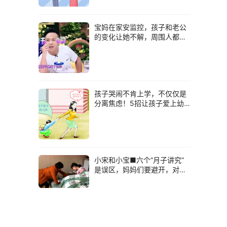
宝妈在家安监控，孩子和老公
的变化让她不解，周围人都看
明白了
孩子哭闹不肯上学，不仅仅是
分离焦虑！5招让孩子爱上幼
儿园
小宋和小宝■六个“月子讲究”
是误区，妈妈们要避开，对自
己和宝宝都好