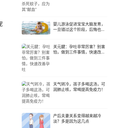
婴儿游泳促进宝宝大脑发育，
一旦错过这个阶段，后悔也晚
 
了
关元腱：孕吐非常厉害？别害
怕，做到三件事情，快速改善
孕吐
天气转冷，孩子多喝这汤，可
润肺止咳，常喝提高免疫力！
产后夫妻关系变得越来越冷
淡？多是因为这几点