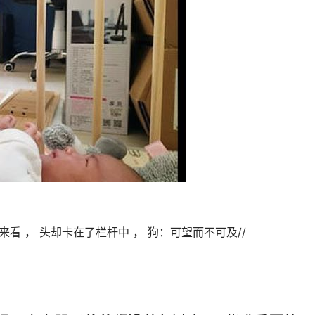
看 ， 头却卡在了栏杆中 ， 狗：可望而不可及//