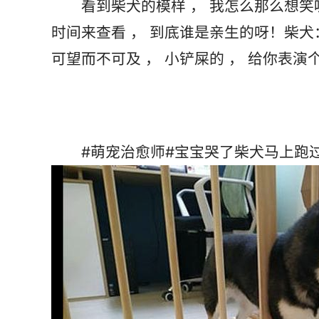
       看到柴犬的模样 ， 我怎么那么想笑呢！宝宝哭了爸爸都没着急过来 ， 柴犬反而第一
时间来查看 ， 到底谁是亲生的呀！柴犬
       #萌宠治愈师#宝宝哭了柴