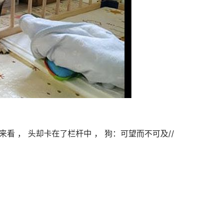
看 ， 头却卡在了栏杆中 ， 狗：可望而不可及//