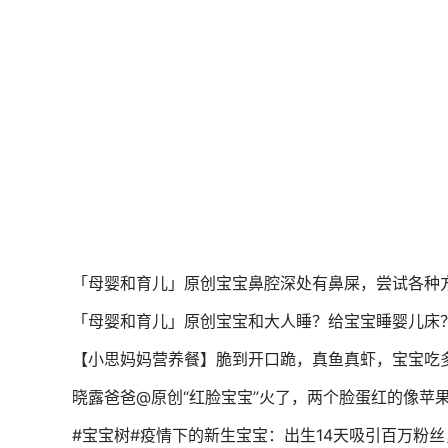
「母婴和育儿」原创宝宝鼻腔深处有鼻屎，尝试各种
「母婴和育儿」原创宝宝和大人睡？给宝宝睡婴儿床
【小思妈妈营养餐】脆到开口跪，真鱼真虾，宝宝吃
晓露爸爸@原创“红脸宝宝”火了，两个脸蛋红的像苹
#宝宝树#疫情下的新生宝宝：出生14天吸引百万粉丝