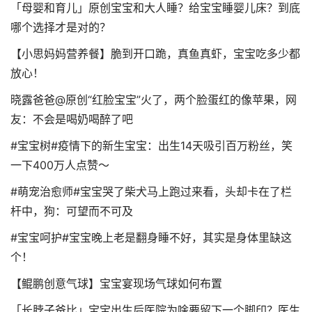
「母婴和育儿」原创宝宝和大人睡？给宝宝睡婴儿床？到底
哪个选择才是对的？
【小思妈妈营养餐】脆到开口跪，真鱼真虾，宝宝吃多少都
放心！
晓露爸爸@原创“红脸宝宝”火了，两个脸蛋红的像苹果，网
友：不会是喝奶喝醉了吧
#宝宝树#疫情下的新生宝宝：出生14天吸引百万粉丝，笑
一下400万人点赞～
#萌宠治愈师#宝宝哭了柴犬马上跑过来看，头却卡在了栏
杆中，狗：可望而不可及
#宝宝呵护#宝宝晚上老是翻身睡不好，其实是身体里缺这
个！
【鲲鹏创意气球】宝宝宴现场气球如何布置
「长脖子爸比」宝宝出生后医院为啥要留下一个脚印？医生