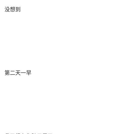
没想到                                

第二天一早                                
