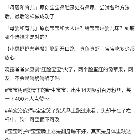
「母婴和育儿」原创宝宝鼻腔深处有鼻屎，尝试各种方法
后，最后这样做成功了
「母婴和育儿」原创宝宝和大人睡？给宝宝睡婴儿床？到底
哪个选择才是对的？
【小思妈妈营养餐】脆到开口跪，真鱼真虾，宝宝吃多少都
放心！
晓露爸爸@原创“红脸宝宝”火了，两个脸蛋红的像苹果，网
友：不会是喝奶喝醉了吧
#宝宝树#疫情下的新生宝宝：出生14天吸引百万粉丝，笑
一下400万人点赞～
#萌宠治愈师#宝宝哭了柴犬马上跑过来看，头却卡在了栏
杆中，狗：可望而不可及
#宝宝呵护#宝宝晚上老是翻身睡不好，其实是身体里缺这