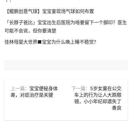
个！
【鲲鹏创意气球】宝宝宴现场气球如何布置
「长脖子爸比」宝宝出生后医院为啥要留下一个脚印？医生
可能不会说，但你要清楚
佳林母婴大世界■宝宝为什么晚上睡不稳觉？
上一篇：
宝宝便秘身体
下一篇：
5岁女童在公交
差，对症治疗是关键
车上的行为让人大跌眼
镜，小小年纪却遗失了
善良